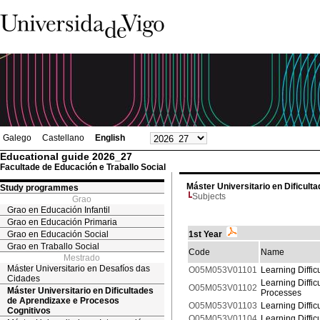
Galego
Castellano
English
Educational guide 2026_27
Facultade de Educación e Traballo Social
Máster Universitario en Dificult
Study programmes
Subjects
Grao
Grao en Educación Infantil
Grao en Educación Primaria
Grao en Educación Social
1st Year
Grao en Traballo Social
Code
Name
Mestrado
Máster Universitario en Desafíos das
O05M053V01101
Learning Diffi
Cidades
Learning Diffic
O05M053V01102
Máster Universitario en Dificultades
Processes
de Aprendizaxe e Procesos
O05M053V01103
Learning Diffic
Cognitivos
O05M053V01104
Learning Diffic