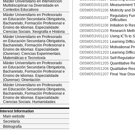
Máster Universitario en Intervención
O05M053V01105
Measurement T
Multidisciplinar na Diversidade en
Contextos Educativos
O05M053V01106
Motricity and Di
Máster Universitario en Profesorado
Regulatory Fun
O05M053V01107
en Educación Secundaria Obrigatoria,
Difficulties
Bacharelato, Formación Profesional e
O05M053V01108
Initiation to R
Ensino de Idiomas. Especialidade:
O05M053V01109
Research Meth
Ciencias Sociais. Xeografía e Historia
O05M053V01110
Using ICTs to 
Máster Universitario en Profesorado
en Educación Secundaria Obrigatoria,
O05M053V01201
Learning Diffic
Bacharelato, Formación Profesional e
O05M053V01202
Motivational Pr
Ensino de Idiomas. Especialidade
O05M053V01203
Learning Diffic
(Ourense): Ciencias Experimentais.
Matemáticas e Tecnoloxía
O05M053V01204
Self-Regulation
Máster Universitario en Profesorado
O05M053V01205
Quantitative R
en Educación Secundaria Obrigatoria,
O05M053V01206
Qualitative Re
Bacharelato, Formación Profesional e
O05M053V01207
Final Year Diss
Ensino de Idiomas. Especialidade
(Ourense): Orientación
Máster Universitario en Profesorado
en Educación Secundaria Obrigatoria,
Bacharelato, Formación Profesional e
Ensino de Idiomas. Especialidade:
Ciencias Sociais. Humanidades
Interest Information
Main website
Secretaría
Bibliografía