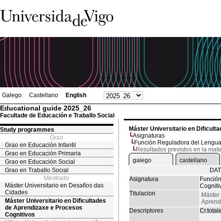
Galego
Castellano
English
Educational guide 2025_26
Facultade de Educación e Traballo Social
Máster Universitario en Dificult
Study programmes
Asignaturas
Grao
Función Reguladora del Lenguaj
Grao en Educación Infantil
Resultados previstos en la mate
Grao en Educación Primaria
galego
castellano
Grao en Educación Social
Grao en Traballo Social
DAT
Mestrado
Asignatura
Función
Máster Universitario en Desafíos das
Cogniti
Cidades
Titulacion
Máster 
Máster Universitario en Dificultades
Aprend
de Aprendizaxe e Procesos
Descriptores
Cr.total
Cognitivos