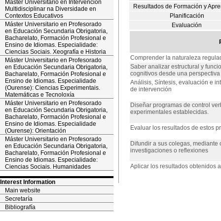
Máster Universitario en Intervención
Resultados de Formación y Apre
Multidisciplinar na Diversidade en
Contextos Educativos
Planificación
Máster Universitario en Profesorado
Evaluación
en Educación Secundaria Obrigatoria,
Bacharelato, Formación Profesional e
Ensino de Idiomas. Especialidade:
Ciencias Sociais. Xeografía e Historia
Comprender la naturaleza regulado
Máster Universitario en Profesorado
Saber analizar estructural y func
en Educación Secundaria Obrigatoria,
cognitivos desde una perspectiva 
Bacharelato, Formación Profesional e
Ensino de Idiomas. Especialidade
Análisis, Síntesis, evaluación e 
(Ourense): Ciencias Experimentais.
de intervención
Matemáticas e Tecnoloxía
Máster Universitario en Profesorado
Diseñar programas de control verb
en Educación Secundaria Obrigatoria,
experimentales establecidas.
Bacharelato, Formación Profesional e
Ensino de Idiomas. Especialidade
Evaluar los resultados de estos p
(Ourense): Orientación
Máster Universitario en Profesorado
Difundir a sus colegas, mediante
en Educación Secundaria Obrigatoria,
investigaciones o reflexiones
Bacharelato, Formación Profesional e
Ensino de Idiomas. Especialidade:
Aplicar los resultados obtenidos a
Ciencias Sociais. Humanidades
Interest Information
Main website
Secretaría
Bibliografía