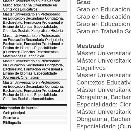
Grao
Máster Universitario en Intervención
Multidisciplinar na Diversidade en
Grao en Educación I
Contextos Educativos
Máster Universitario en Profesorado
Grao en Educación 
en Educación Secundaria Obrigatoria,
Bacharelato, Formación Profesional e
Grao en Educación 
Ensino de Idiomas. Especialidade:
Grao en Traballo So
Ciencias Sociais. Xeografía e Historia
Máster Universitario en Profesorado
en Educación Secundaria Obrigatoria,
Bacharelato, Formación Profesional e
Mestrado
Ensino de Idiomas. Especialidade
Máster Universitar
(Ourense): Ciencias Experimentais.
Matemáticas e Tecnoloxía
Máster Universitari
Máster Universitario en Profesorado
en Educación Secundaria Obrigatoria,
Cognitivos
Bacharelato, Formación Profesional e
Ensino de Idiomas. Especialidade
Máster Universitari
(Ourense): Orientación
Contextos Educati
Máster Universitario en Profesorado
en Educación Secundaria Obrigatoria,
Máster Universitar
Bacharelato, Formación Profesional e
Ensino de Idiomas. Especialidade:
Obrigatoria, Bachar
Ciencias Sociais. Humanidades
Especialidade: Cien
Información de interese
Máster Universitar
Web principal
Obrigatoria, Bachar
Secretaría
Bibliografía
Especialidade (Our