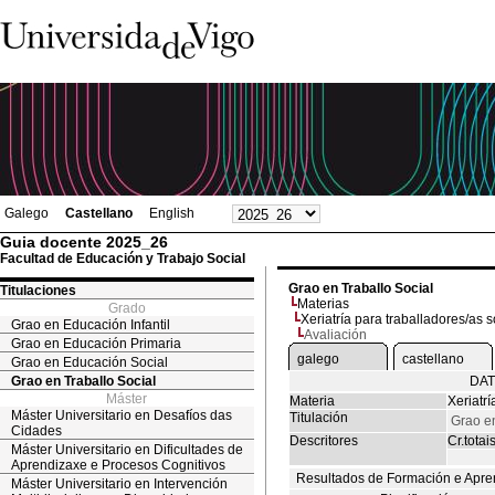
Galego
Castellano
English
Guia docente 2025_26
Facultad de Educación y Trabajo Social
Grao en Traballo Social
Titulaciones
Materias
Grado
Xeriatría para traballadores/as s
Grao en Educación Infantil
Avaliación
Grao en Educación Primaria
galego
castellano
Grao en Educación Social
Grao en Traballo Social
DAT
Máster
Materia
Xeriatrí
Máster Universitario en Desafíos das
Titulación
Grao en
Cidades
Descritores
Cr.totai
Máster Universitario en Dificultades de
Aprendizaxe e Procesos Cognitivos
Resultados de Formación e Apre
Máster Universitario en Intervención