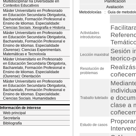
Multidisciplinar na Diversidade en
Planificación
Contextos Educativos
Avaliación
Máster Universitario en Profesorado
Metodoloxías
::
Guia de metodol
en Educación Secundaria Obrigatoria,
Bacharelato, Formación Profesional e
Ensino de Idiomas. Especialidade:
Facilita
Ciencias Sociais. Xeografía e Historia
Máster Universitario en Profesorado
Actividades
Referenc
en Educación Secundaria Obrigatoria,
introdutorias
Temático
Bacharelato, Formación Profesional e
Ensino de Idiomas. Especialidade
Sesión i
(Ourense): Ciencias Experimentais.
Matemáticas e Tecnoloxía
Lección maxistral
teorico-p
Máster Universitario en Profesorado
en Educación Secundaria Obrigatoria,
Realizás
Bacharelato, Formación Profesional e
Resolución de
Ensino de Idiomas. Especialidade
problemas
coñeceme
(Ourense): Orientación
Máster Universitario en Profesorado
Mediante
en Educación Secundaria Obrigatoria,
individu
Bacharelato, Formación Profesional e
Ensino de Idiomas. Especialidade:
e docume
Traballo tutelado
Ciencias Sociais. Humanidades
clase a 
Información de interese
coñecem
Web principal
Secretaría
Proporan
Bibliografía
Estudo de casos
Interven