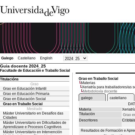
Galego
Castellano
English
Guia docente 2024_25
Facultade de Educación e Traballo Social
Grao en Traballo Social
Titulacións
Materias
Grao
Xeriatría para traballadores/as s
Grao en Educación Infantil
Metodoloxía docente
Grao en Educación Primaria
galego
castellano
Grao en Educación Social
Grao en Traballo Social
DAT
Mestrado
Materia
Xeriatrí
Máster Universitario en Desafíos das
Titulación
Grao en
Cidades
Descritores
Cr.totai
Máster Universitario en Dificultades de
Aprendizaxe e Procesos Cognitivos
Resultados de Formación e Apre
Máster Universitario en Intervención