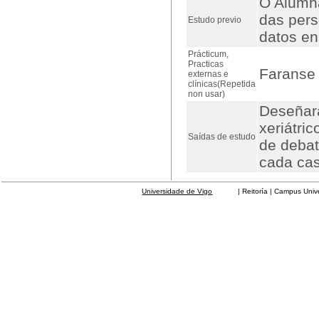
O Alumna
das pers
Estudo previo
datos en
Prácticum,
Practicas
Faranse 
externas e
clínicas(Repetida
non usar)
Deseñara
xeriátric
Saídas de estudo
de debat
cada cas
Universidade de Vigo
| Reitoría | Campus Universit