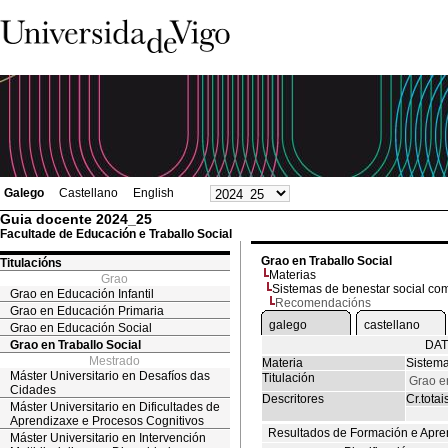
Galego
Castellano
English
Guia docente 2024_25
Facultade de Educación e Traballo Social
Grao en Traballo Social
Titulacións
Materias
Grao
Sistemas de benestar social c
Grao en Educación Infantil
Recomendacións
Grao en Educación Primaria
galego
castellano
Grao en Educación Social
Grao en Traballo Social
DAT
Mestrado
Materia
Sistema
Máster Universitario en Desafíos das
Titulación
Grao e
Cidades
Descritores
Cr.totai
Máster Universitario en Dificultades de
Aprendizaxe e Procesos Cognitivos
Resultados de Formación e Apre
Máster Universitario en Intervención