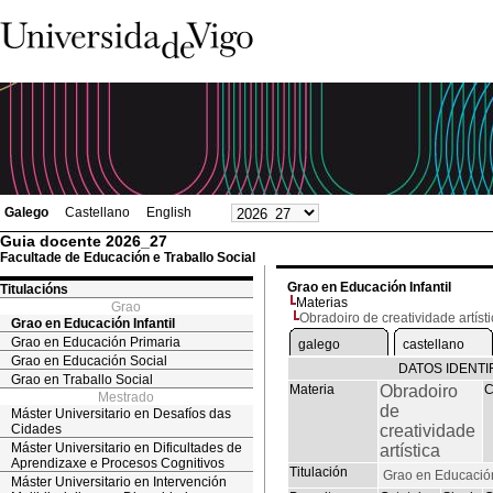
Galego
Castellano
English
Guia docente 2026_27
Facultade de Educación e Traballo Social
Grao en Educación Infantil
Titulacións
Materias
Grao
Obradoiro de creatividade artíst
Grao en Educación Infantil
Grao en Educación Primaria
galego
castellano
Grao en Educación Social
DATOS IDENTI
Grao en Traballo Social
Materia
Obradoiro
C
Mestrado
de
Máster Universitario en Desafíos das
Cidades
creatividade
Máster Universitario en Dificultades de
artística
Aprendizaxe e Procesos Cognitivos
Titulación
Grao en Educación 
Máster Universitario en Intervención