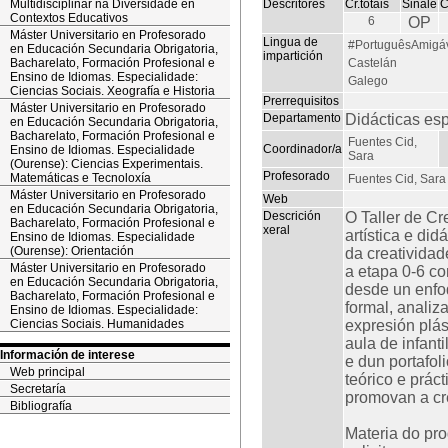
Multidisciplinar na Diversidade en
Descritores
Cr.totais
Sinale
C
Contextos Educativos
6
OP
Máster Universitario en Profesorado
Lingua de
#PortuguêsAmigá
en Educación Secundaria Obrigatoria,
impartición
Bacharelato, Formación Profesional e
Castelán
Ensino de Idiomas. Especialidade:
Galego
Ciencias Sociais. Xeografía e Historia
Prerrequisitos
Máster Universitario en Profesorado
Departamento
Didácticas esp
en Educación Secundaria Obrigatoria,
Bacharelato, Formación Profesional e
Fuentes Cid,
Coordinador/a
Ensino de Idiomas. Especialidade
Sara
(Ourense): Ciencias Experimentais.
Profesorado
Matemáticas e Tecnoloxía
Fuentes Cid, Sara
Máster Universitario en Profesorado
Web
en Educación Secundaria Obrigatoria,
Descrición
O Taller de Cr
Bacharelato, Formación Profesional e
xeral
artística e di
Ensino de Idiomas. Especialidade
(Ourense): Orientación
da creativida
Máster Universitario en Profesorado
a etapa 0-6 c
en Educación Secundaria Obrigatoria,
desde un enfoq
Bacharelato, Formación Profesional e
formal, analiz
Ensino de Idiomas. Especialidade:
Ciencias Sociais. Humanidades
expresión plás
aula de infanti
Información de interese
e dun portafol
Web principal
teórico e prác
Secretaría
promovan a cre
Bibliografía
Materia do pr