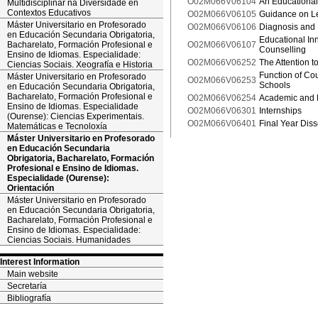
O02M066V06104
An Educational
Multidisciplinar na Diversidade en
Contextos Educativos
O02M066V06105
Guidance on Le
Máster Universitario en Profesorado
O02M066V06106
Diagnosis and
en Educación Secundaria Obrigatoria,
Educational In
Bacharelato, Formación Profesional e
O02M066V06107
Counselling
Ensino de Idiomas. Especialidade:
O02M066V06252
The Attention to
Ciencias Sociais. Xeografía e Historia
Function of Co
Máster Universitario en Profesorado
O02M066V06253
Schools
en Educación Secundaria Obrigatoria,
Bacharelato, Formación Profesional e
O02M066V06254
Academic and P
Ensino de Idiomas. Especialidade
O02M066V06301
Internships
(Ourense): Ciencias Experimentais.
O02M066V06401
Final Year Diss
Matemáticas e Tecnoloxía
Máster Universitario en Profesorado
en Educación Secundaria
Obrigatoria, Bacharelato, Formación
Profesional e Ensino de Idiomas.
Especialidade (Ourense):
Orientación
Máster Universitario en Profesorado
en Educación Secundaria Obrigatoria,
Bacharelato, Formación Profesional e
Ensino de Idiomas. Especialidade:
Ciencias Sociais. Humanidades
Interest Information
Main website
Secretaría
Bibliografía