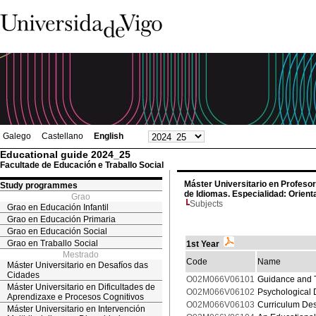
Galego
Castellano
English
Educational guide 2024_25
Facultade de Educación e Traballo Social
Máster Universitario en Profeso
Study programmes
de Idiomas. Especialidad: Orient
Grao
Subjects
Grao en Educación Infantil
Grao en Educación Primaria
Grao en Educación Social
Grao en Traballo Social
1st Year
Mestrado
Code
Name
Máster Universitario en Desafíos das
Cidades
O02M066V06101
Guidance and T
Máster Universitario en Dificultades de
O02M066V06102
Psychological 
Aprendizaxe e Procesos Cognitivos
O02M066V06103
Curriculum Des
Máster Universitario en Intervención