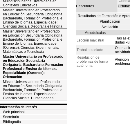
Orient
Multidisciplinar na Diversidade en
Contextos Educativos
Descritores
Cr.totai
Máster Universitario en Profesorado
en Educación Secundaria Obrigatoria,
Resultados de Formación e Apre
Bacharelato, Formación Profesional e
Planificación
Ensino de Idiomas. Especialidade:
Ciencias Sociais. Xeografía e Historia
Avaliación
Máster Universitario en Profesorado
Metodoloxías
en Educación Secundaria Obrigatoria,
Tras as e
Bacharelato, Formación Profesional e
Lección maxistral
dudas xur
Ensino de Idiomas. Especialidade
(Ourense): Ciencias Experimentais.
Orientaci
Traballo tutelado
Matemáticas e Tecnoloxía
actividad
Máster Universitario en Profesorado
Resolución de
Atención 
en Educación Secundaria
problemas de forma
problema
Obrigatoria, Bacharelato, Formación
autónoma
Profesional e Ensino de Idiomas.
Especialidade (Ourense):
Orientación
Máster Universitario en Profesorado
en Educación Secundaria Obrigatoria,
Bacharelato, Formación Profesional e
Ensino de Idiomas. Especialidade:
Ciencias Sociais. Humanidades
Información de interés
Web principal
Secretaría
Bibliografía