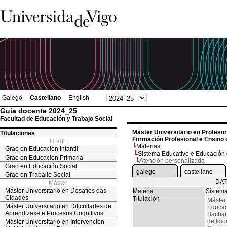
Galego
Castellano
English
Guia docente 2024_25
Facultad de Educación y Trabajo Social
Máster Universitario en Profeso
Titulaciones
Formación Profesional e Ensino 
Grado
Materias
Grao en Educación Infantil
Sistema Educativo e Educación 
Grao en Educación Primaria
Atención personalizada
Grao en Educación Social
galego
castellano
Grao en Traballo Social
DAT
Máster
Máster Universitario en Desafíos das
Materia
Sistema
Cidades
Titulación
Máster
Máster Universitario en Dificultades de
Educac
Aprendizaxe e Procesos Cognitivos
Bachar
de Idi
Máster Universitario en Intervención