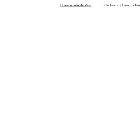
Universidade de Vigo
| Rectorado | Campus Universit