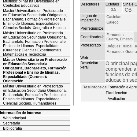
Multidisciplinar na Diversidade en
Descritores
Cr.totais
Sinale
C
Contextos Educativos
3.5
OB
Máster Universitario en Profesorado
en Educación Secundaria Obrigatoria,
Lingua de
Castelán
Bacharelato, Formación Profesional e
impartición
Galego
Ensino de Idiomas. Especialidade:
Ciencias Sociais. Xeografía e Historia
Prerrequisitos
Máster Universitario en Profesorado
Fernández
Coordinador/a
en Educación Secundaria Obrigatoria,
Guerra, Ernesto
Bacharelato, Formación Profesional e
Profesorado
Ensino de Idiomas. Especialidade
Diéguez Ruibal, J
(Ourense): Ciencias Experimentais.
Fernández Guerra
Matemáticas e Tecnoloxía
Web
Máster Universitario en Profesorado
Descrición
O principal pa
en Educación Secundaria
xeral
Obrigatoria, Bacharelato, Formación
comprender, a 
Profesional e Ensino de Idiomas.
funcions da or
Especialidade (Ourense):
educación sec
Orientación
Máster Universitario en Profesorado
Resultados de Formación e Apr
en Educación Secundaria Obrigatoria,
Planificación
Bacharelato, Formación Profesional e
Avaliación
Ensino de Idiomas. Especialidade:
Ciencias Sociais. Humanidades
Información de interese
Web principal
Secretaría
Bibliografía