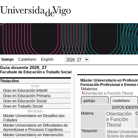
Galego
Castellano
English
Guia docente 2026_27
Facultade de Educación e Traballo Social
Máster Universitario en Profeso
Titulacións
Formación Profesional e Ensino 
Grao
Materias
Grao en Educación Infantil
Orientación e Función Titorial
Grao en Educación Primaria
galego
castellano
Grao en Educación Social
Grao en Traballo Social
DATOS IDENTI
Mestrado
Materia
Orientación
C
Máster Universitario en Desafíos das
e Función
Cidades
Titorial
Máster Universitario en Dificultades de
Aprendizaxe e Procesos Cognitivos
Titulación
Máster Universita
Máster Universitario en Intervención
Ensino de Idiomas