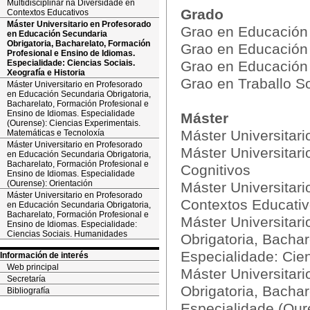
Multidisciplinar na Diversidade en
Grado
Contextos Educativos
Máster Universitario en Profesorado
Grao en Educación I
en Educación Secundaria
Obrigatoria, Bacharelato, Formación
Grao en Educación 
Profesional e Ensino de Idiomas.
Especialidade: Ciencias Sociais.
Grao en Educación 
Xeografía e Historia
Grao en Traballo So
Máster Universitario en Profesorado
en Educación Secundaria Obrigatoria,
Bacharelato, Formación Profesional e
Ensino de Idiomas. Especialidade
Máster
(Ourense): Ciencias Experimentais.
Máster Universitar
Matemáticas e Tecnoloxía
Máster Universitario en Profesorado
Máster Universitari
en Educación Secundaria Obrigatoria,
Bacharelato, Formación Profesional e
Cognitivos
Ensino de Idiomas. Especialidade
(Ourense): Orientación
Máster Universitari
Máster Universitario en Profesorado
Contextos Educati
en Educación Secundaria Obrigatoria,
Bacharelato, Formación Profesional e
Máster Universitar
Ensino de Idiomas. Especialidade:
Ciencias Sociais. Humanidades
Obrigatoria, Bachar
Especialidade: Cien
Información de interés
Web principal
Máster Universitar
Secretaría
Obrigatoria, Bachar
Bibliografía
Especialidade (Our