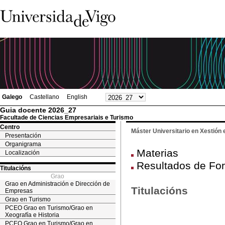
Galego
Castellano
English
Guia docente 2026_27
Facultade de Ciencias Empresariais e Turismo
Centro
Máster Universitario en Xestión
Presentación
Organigrama
Materias
Localización
Resultados de Fo
Titulacións
Grao
Grao en Administración e Dirección de
Titulacións
Empresas
Grao en Turismo
PCEO Grao en Turismo/Grao en
Xeografía e Historia
PCEO Grao en Turismo/Grao en