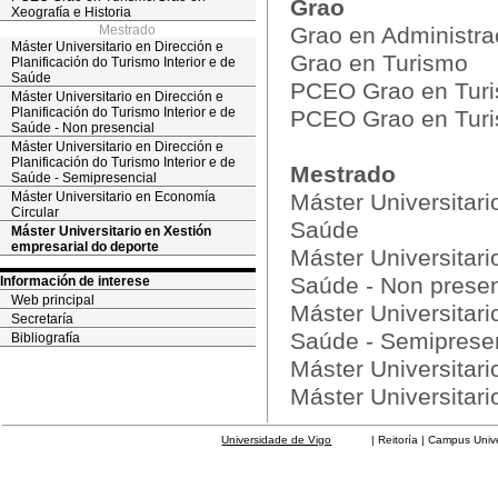
Grao
Xeografía e Historia
Mestrado
Grao en Administra
Máster Universitario en Dirección e
Grao en Turismo
Planificación do Turismo Interior e de
Saúde
PCEO Grao en Turis
Máster Universitario en Dirección e
Planificación do Turismo Interior e de
PCEO Grao en Turis
Saúde - Non presencial
Máster Universitario en Dirección e
Planificación do Turismo Interior e de
Mestrado
Saúde - Semipresencial
Máster Universitario en Economía
Máster Universitari
Circular
Saúde
Máster Universitario en Xestión
empresarial do deporte
Máster Universitari
Saúde - Non presen
Información de interese
Web principal
Máster Universitari
Secretaría
Saúde - Semiprese
Bibliografía
Máster Universitar
Máster Universitari
Universidade de Vigo
| Reitoría | Campus Universit