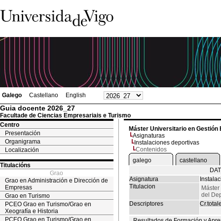
Galego
Castellano
English
Guia docente 2026_27
Facultade de Ciencias Empresariais e Turismo
Centro
Máster Universitario en Gestión
Presentación
Asignaturas
Organigrama
Instalaciones deportivas
Contenidos
Localización
galego
castellano
Titulacións
DAT
Grao
Asignatura
Instala
Grao en Administración e Dirección de
Titulacion
Empresas
Máster 
del De
Grao en Turismo
Descriptores
Cr.total
PCEO Grao en Turismo/Grao en
Xeografía e Historia
PCEO Grao en Turismo/Grao en
Resultados de Formación y Apre