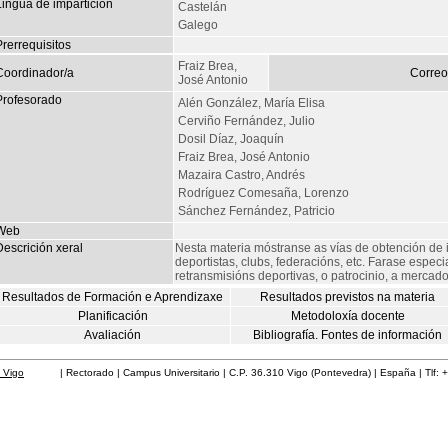
Lingua de impartición
Castelán
Galego
rerrequisitos
Fraiz Brea,
Coordinador/a
Correo
José Antonio
Profesorado
Alén González, María Elisa
Cerviño Fernández, Julio
Dosil Díaz, Joaquín
Fraiz Brea, José Antonio
Mazaira Castro, Andrés
Rodríguez Comesaña, Lorenzo
Sánchez Fernández, Patricio
Web
escrición xeral
Nesta materia móstranse as vías de obtención de 
deportistas, clubs, federacións, etc. Farase espec
retransmisións deportivas, o patrocinio, a mercad
Resultados de Formación e Aprendizaxe
Resultados previstos na materia
Planificación
Metodoloxía docente
Avaliación
Bibliografía. Fontes de información
 Vigo
| Rectorado | Campus Universitario | C.P. 36.310 Vigo (Pontevedra) | España | Tlf: 