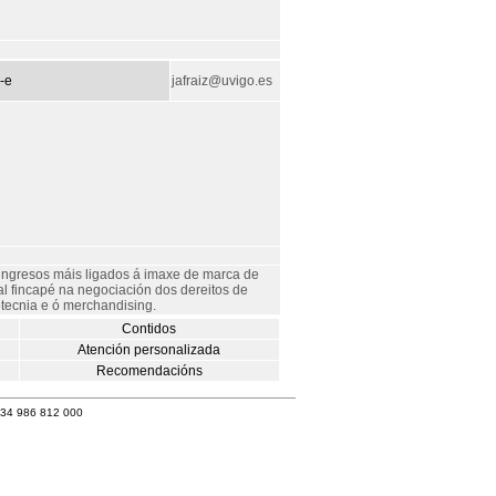
-e
jafraiz@uvigo.es
ingresos máis ligados á imaxe de marca de
ial fincapé na negociación dos dereitos de
otecnia e ó merchandising.
Contidos
Atención personalizada
Recomendacións
+34 986 812 000