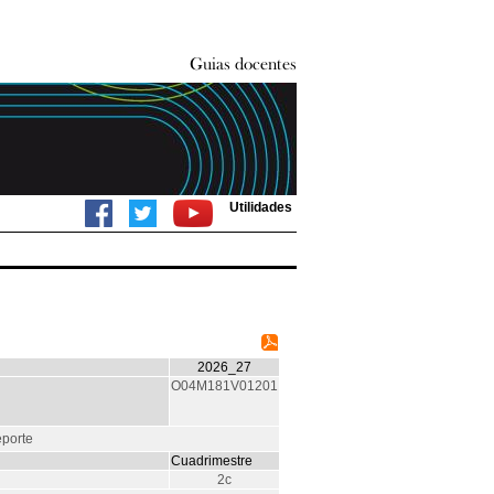
Utilidades
2026_27
O04M181V01201
eporte
Cuadrimestre
2c