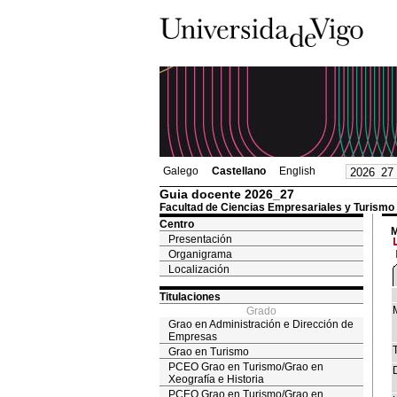
Galego
Castellano
English
Guia docente 2026_27
Facultad de Ciencias Empresariales y Turismo
Centro
M
Presentación
Organigrama
Localización
Titulaciones
Grado
Grao en Administración e Dirección de
Empresas
T
Grao en Turismo
PCEO Grao en Turismo/Grao en
Xeografía e Historia
PCEO Grao en Turismo/Grao en