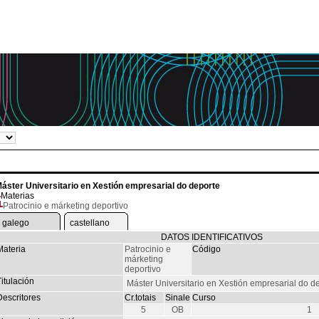
áster Universitario en Xestión empresarial do deporte
Materias
Patrocinio e márketing deportivo
galego
castellano
DATOS IDENTIFICATIVOS
Materia
Patrocinio e
Código
márketing
deportivo
itulación
Máster Universitario en Xestión empresarial do d
Descritores
Cr.totais
Sinale
Curso
5
OB
1