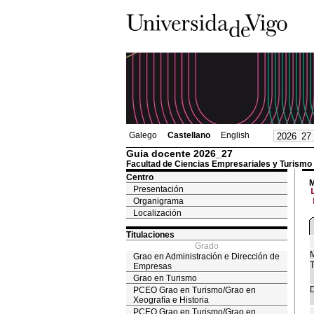
Galego
Castellano
English
Guia docente 2026_27
Facultad de Ciencias Empresariales y Turismo
Centro
M
Presentación
Organigrama
Localización
Titulaciones
Grado
M
Grao en Administración e Dirección de
T
Empresas
Grao en Turismo
D
PCEO Grao en Turismo/Grao en
Xeografía e Historia
PCEO Grao en Turismo/Grao en