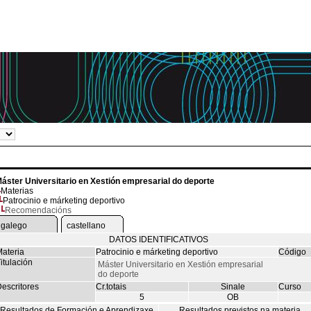
áster Universitario en Xestión empresarial do deporte
Materias
Patrocinio e márketing deportivo
Recomendacións
galego
castellano
DATOS IDENTIFICATIVOS
ateria
Patrocinio e márketing deportivo
Código
itulación
Máster Universitario en Xestión empresarial
do deporte
escritores
Cr.totais
Sinale
Curso
5
OB
Resultados de Formación e Aprendizaxe
Resultados previstos na materia