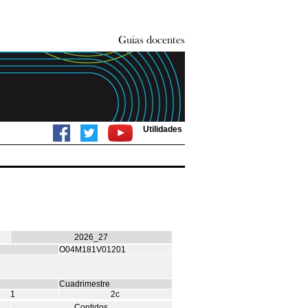
Utilidades
2026_27
O04M181V01201
Cuadrimestre
1
2c
Contidos