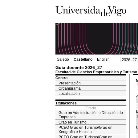
Galego
Castellano
English
Guia docente 2026_27
Facultad de Ciencias Empresariales y Turismo
Centro
M
Presentación
Organigrama
Localización
Titulaciones
Grado
M
Grao en Administración e Dirección de
T
Empresas
Grao en Turismo
D
PCEO Grao en Turismo/Grao en
Xeografía e Historia
PCEO Grao en Turismo/Grao en