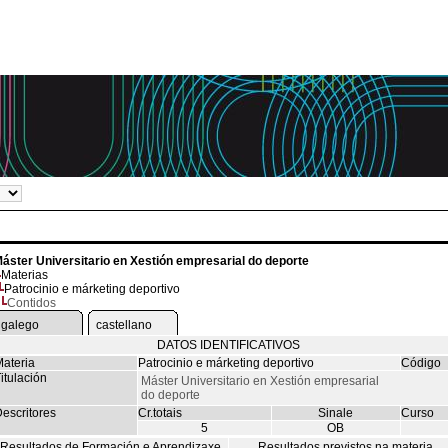
áster Universitario en Xestión empresarial do deporte
Materias
Patrocinio e márketing deportivo
Contidos
galego
castellano
DATOS IDENTIFICATIVOS
ateria
Patrocinio e márketing deportivo
Código
itulación
Máster Universitario en Xestión empresarial
do deporte
escritores
Cr.totais
Sinale
Curso
5
OB
Resultados de Formación e Aprendizaxe
Resultados previstos na materia