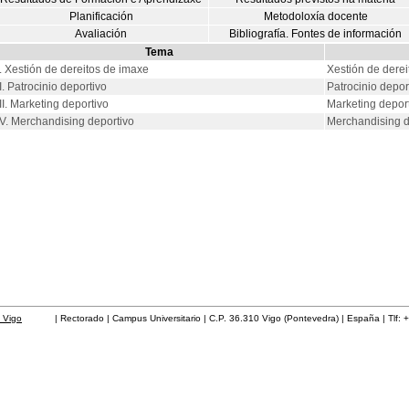
Planificación
Metodoloxía docente
Avaliación
Bibliografía. Fontes de información
Tema
I. Xestión de dereitos de imaxe
Xestión de derei
II. Patrocinio deportivo
Patrocinio depor
III. Marketing deportivo
Marketing depor
IV. Merchandising deportivo
Merchandising d
 Vigo
| Rectorado | Campus Universitario | C.P. 36.310 Vigo (Pontevedra) | España | Tlf: 