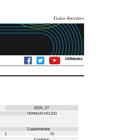
Utilidades
2026_27
O04M181V01201
Cuadrimestre
1
2c
Contidos