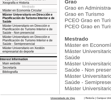
Grao
Xeografía e Historia
Mestrado
Grao en Administra
Máster en Economía Circular
Grao en Turismo
Máster Universitario en Dirección e
Planificación do Turismo Interior e de
PCEO Grao en Turis
Saúde
PCEO Grao en Turis
Máster Universitario en Dirección e
Planificación do Turismo Interior e de
Saúde - Non presencial
Máster Universitario en Dirección e
Mestrado
Planificación do Turismo Interior e de
Saúde - Semipresencial
Máster en Economía
Máster Universitario en Xestión
Máster Universitari
empresarial do deporte
Saúde
Interest Information
Máster Universitari
Main website
Secretaría
Saúde - Non presen
Bibliografía
Máster Universitari
Saúde - Semiprese
Máster Universitari
Universidade de Vigo
| Reitoría | Campus Universit