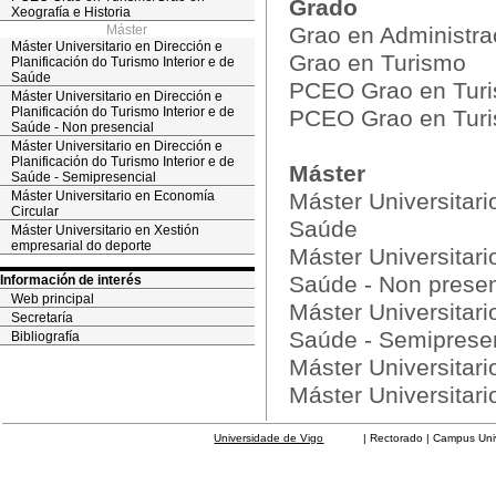
Grado
Xeografía e Historia
Máster
Grao en Administra
Máster Universitario en Dirección e
Grao en Turismo
Planificación do Turismo Interior e de
Saúde
PCEO Grao en Turis
Máster Universitario en Dirección e
Planificación do Turismo Interior e de
PCEO Grao en Turis
Saúde - Non presencial
Máster Universitario en Dirección e
Planificación do Turismo Interior e de
Máster
Saúde - Semipresencial
Máster Universitario en Economía
Máster Universitari
Circular
Saúde
Máster Universitario en Xestión
empresarial do deporte
Máster Universitari
Saúde - Non presen
Información de interés
Web principal
Máster Universitari
Secretaría
Saúde - Semiprese
Bibliografía
Máster Universitar
Máster Universitari
Universidade de Vigo
| Rectorado | Campus Universit