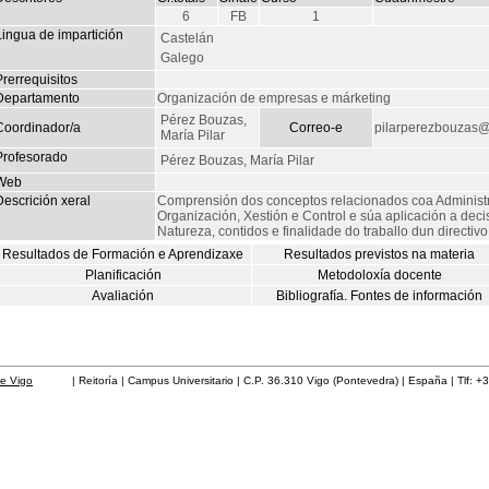
6
FB
1
Lingua de impartición
Castelán
Galego
rerrequisitos
Departamento
Organización de empresas e márketing
Pérez Bouzas,
Coordinador/a
Correo-e
pilarperezbouzas@
María Pilar
Profesorado
Pérez Bouzas, María Pilar
Web
escrición xeral
Comprensión dos conceptos relacionados coa Administr
Organización, Xestión e Control e súa aplicación a decis
Natureza, contidos e finalidade do traballo dun directivo
Resultados de Formación e Aprendizaxe
Resultados previstos na materia
Planificación
Metodoloxía docente
Avaliación
Bibliografía. Fontes de información
de Vigo
| Reitoría | Campus Universitario | C.P. 36.310 Vigo (Pontevedra) | España | Tlf: +