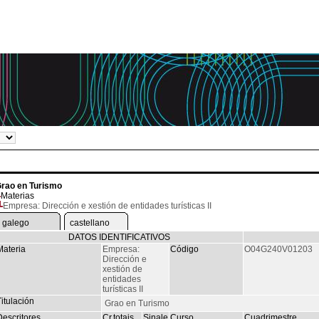
rao en Turismo
Materias
Empresa: Dirección e xestión de entidades turísticas II
galego
castellano
DATOS IDENTIFICATIVOS
Materia
Empresa:
Código
O04G240V01203
Dirección e
xestión de
entidades
turísticas II
itulación
Grao en Turismo
Descritores
Cr.totais
Sinale
Curso
Cuadrimestre