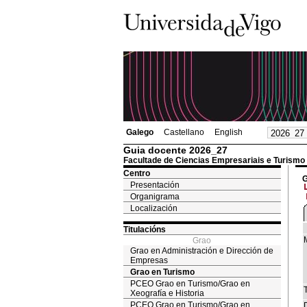
Galego
Castellano
English
Guia docente 2026_27
Facultade de Ciencias Empresariais e Turismo
Centro
G
Presentación
Organigrama
Localización
Titulacións
Grao
Grao en Administración e Dirección de
Empresas
Grao en Turismo
PCEO Grao en Turismo/Grao en
T
Xeografía e Historia
PCEO Grao en Turismo/Grao en