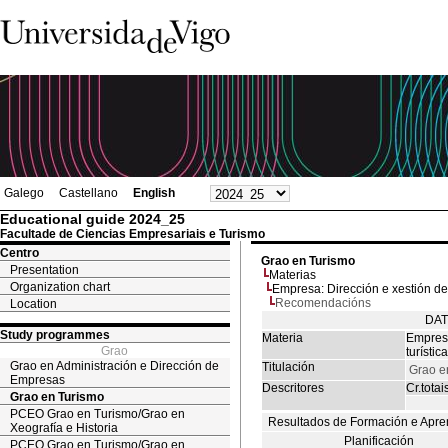
Galego
Castellano
English
Educational guide 2024_25
Facultade de Ciencias Empresariais e Turismo
Centro
Grao en Turismo
Presentation
Materias
Organization chart
Empresa: Dirección e xestión de e
Recomendacións
Location
DAT
Study programmes
Materia
Empresa
Grao
turística
Grao en Administración e Dirección de
Titulación
Grao e
Empresas
Descritores
Cr.totai
Grao en Turismo
PCEO Grao en Turismo/Grao en
Resultados de Formación e Apre
Xeografía e Historia
Planificación
PCEO Grao en Turismo/Grao en