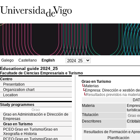
Galego
Castellano
English
Educational guide 2024_25
Facultade de Ciencias Empresariais e Turismo
Centro
Grao en Turismo
Presentation
Materias
Organization chart
Empresa: Dirección e xestión de e
Resultados previstos na materi
Location
DAT
Study programmes
Materia
Empresa
Grao
turística
Grao en Administración e Dirección de
Titulación
Grao e
Empresas
Descritores
Cr.totai
Grao en Turismo
PCEO Grao en Turismo/Grao en
Resultados de Formación e Apre
Xeografía e Historia
Planificación
PCEO Grao en Turismo/Grao en