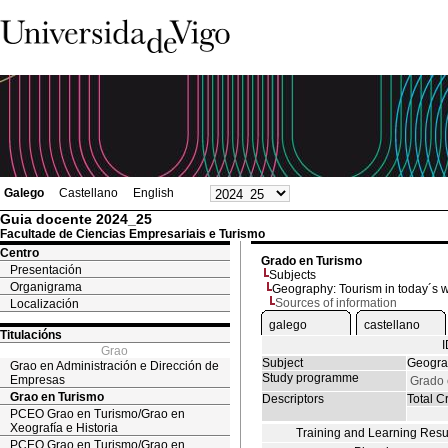
Galego
Castellano
English
Guia docente 2024_25
Facultade de Ciencias Empresariais e Turismo
Centro
Grado en Turismo
Presentación
Subjects
Organigrama
Geography: Tourism in today´s 
Sources of information
Localización
galego
castellano
Titulacións
Grao
Subject
Geograp
Grao en Administración e Dirección de
Study programme
Empresas
Grado 
Grao en Turismo
Descriptors
Total Cr
PCEO Grao en Turismo/Grao en
Xeografía e Historia
Training and Learning Resu
PCEO Grao en Turismo/Grao en