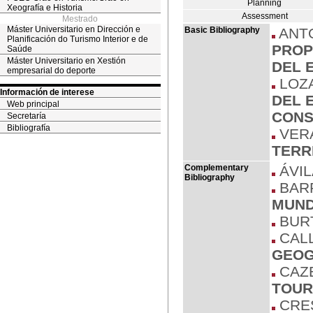
Planning
Xeografía e Historia
Assessment
Mestrado
Máster Universitario en Dirección e
Basic Bibliography
ANTO
Planificación do Turismo Interior e de
PROP
Saúde
Máster Universitario en Xestión
DEL 
empresarial do deporte
LOZA
Información de interese
DEL 
Web principal
CONS
Secretaría
Bibliografía
VERA 
TERR
Complementary
ÁVILA
Bibliography
BARRA
MUND
BURT
CALL
GEOG
CAZE
TOUR
CRES