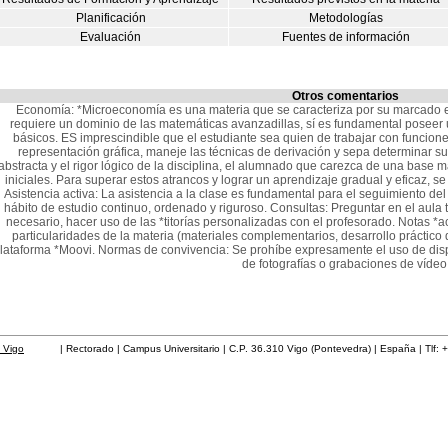
Planificación
Metodologías
Evaluación
Fuentes de información
Otros comentarios
Economía: *Microeconomía es una materia que se caracteriza por su marcado e
requiere un dominio de las matemáticas avanzadillas, sí es fundamental poseer
básicos. ES imprescindible que el estudiante sea quien de trabajar con funcion
representación gráfica, maneje las técnicas de derivación y sepa determinar 
abstracta y el rigor lógico de la disciplina, el alumnado que carezca de una base 
iniciales. Para superar estos atrancos y lograr un aprendizaje gradual y eficaz, 
Asistencia activa: La asistencia a la clase es fundamental para el seguimiento de
hábito de estudio continuo, ordenado y riguroso. Consultas: Preguntar en el aula 
necesario, hacer uso de las *titorías personalizadas con el profesorado. Notas *
particularidades de la materia (materiales complementarios, desarrollo práctico d
lataforma *Moovi. Normas de convivencia: Se prohíbe expresamente el uso de dispo
de fotografías o grabaciones de vídeo
 Vigo
| Rectorado | Campus Universitario | C.P. 36.310 Vigo (Pontevedra) | España | Tlf: 