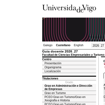
Galego
Castellano
English
Guia docente 2026_27
Facultad de Ciencias Empresariales y Turismo
Centro
G
Presentación
Organigrama
Localización
Titulaciones
Grado
A
Grao en Administración e Dirección
T
de Empresas
Grao en Turismo
D
PCEO Grao en Turismo/Grao en
Xeografía e Historia
PCEO Grao en Turismo/Grao en