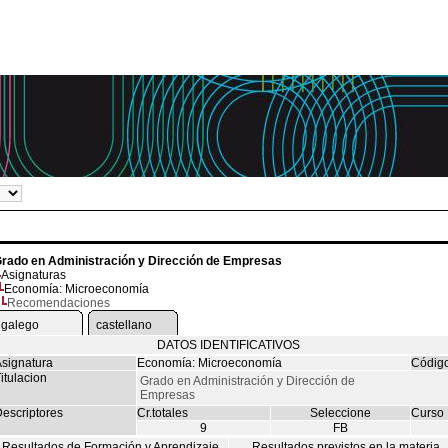
rado en Administración y Dirección de Empresas
Asignaturas
Economía: Microeconomía
Recomendaciones
galego
castellano
DATOS IDENTIFICATIVOS
signatura
Economía: Microeconomía
Códig
itulacion
Grado en Administración y Dirección de
Empresas
escriptores
Cr.totales
Seleccione
Curso
9
FB
Resultados de Formación y Aprendizaje
Resultados previstos en la materia