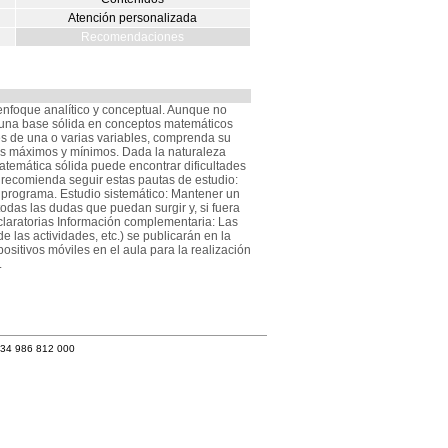
Atención personalizada
Recomendaciones
nfoque analítico y conceptual. Aunque no
 una base sólida en conceptos matemáticos
es de una o varias variables, comprenda su
sus máximos y mínimos. Dada la naturaleza
matemática sólida puede encontrar dificultades
se recomienda seguir estas pautas de estudio:
l programa. Estudio sistemático: Mantener un
todas las dudas que puedan surgir y, si fuera
aclaratorias Información complementaria: Las
e las actividades, etc.) se publicarán en la
sitivos móviles en el aula para la realización
.
+34 986 812 000