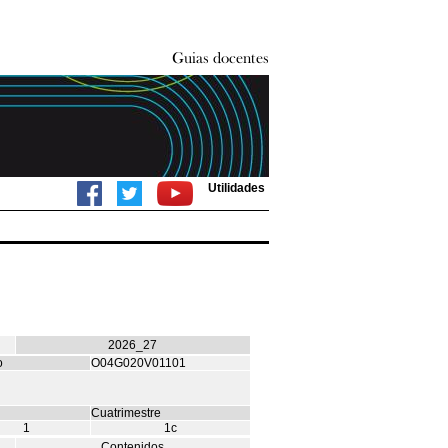
Utilidades
2026_27
o
O04G020V01101
Cuatrimestre
1
1c
Contenidos