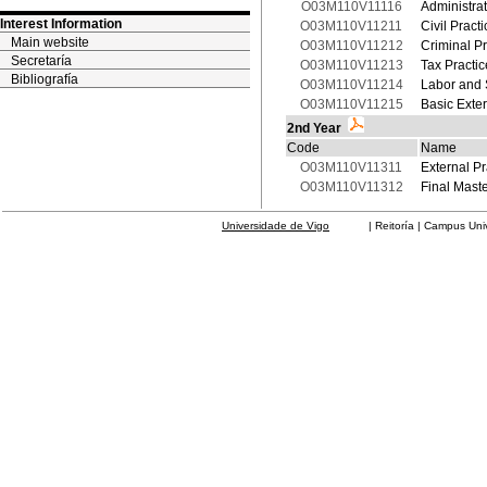
O03M110V11116
Administrat
Interest Information
O03M110V11211
Civil Practi
Main website
O03M110V11212
Criminal Pr
Secretaría
O03M110V11213
Tax Practic
Bibliografía
O03M110V11214
Labor and S
O03M110V11215
Basic Exter
2nd Year
Code
Name
O03M110V11311
External Pr
O03M110V11312
Final Maste
Universidade de Vigo
| Reitoría | Campus Universit