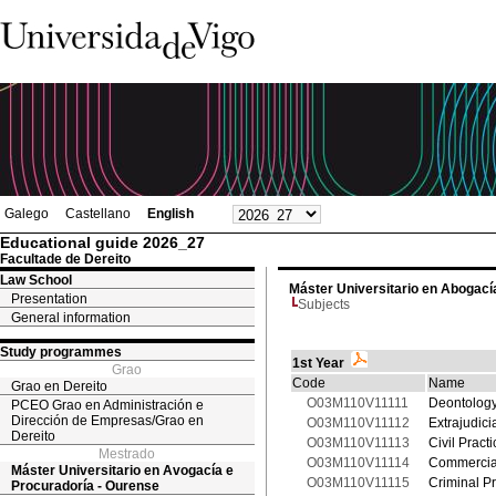
Galego
Castellano
English
Educational guide 2026_27
Facultade de Dereito
Law School
Máster Universitario en Abogací
Presentation
Subjects
General information
Study programmes
1st Year
Grao
Code
Name
Grao en Dereito
O03M110V11111
Deontology
PCEO Grao en Administración e
Dirección de Empresas/Grao en
O03M110V11112
Extrajudici
Dereito
O03M110V11113
Civil Practi
Mestrado
O03M110V11114
Commercial
Máster Universitario en Avogacía e
O03M110V11115
Criminal Pr
Procuradoría - Ourense