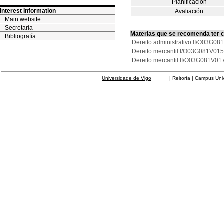
Planificación
Interest Information
Avaliación
Main website
Secretaría
Materias que se recomenda ter 
Bibliografía
Dereito administrativo II/O03G0
Dereito mercantil I/O03G081V01
Dereito mercantil II/O03G081V01
Universidade de Vigo
| Reitoría | Campus Universit