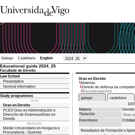
Galego
Castellano
English
Educational guide 2024_25
Facultade de Dereito
Law School
Grao en Dereito
Presentation
Materias
General information
Dereito de defensa da compete
Recomendacións
Study programmes
galego
castellano
Grao
DAT
Grao en Dereito
Materia
Dereito
PCEO Grao en Administración e
Titulación
Dirección de Empresas/Grao en
Grao e
Dereito
Descritores
Cr.totai
Mestrado
Máster Universitario en Avogacía e
Resultados de Formación e Apre
Procuradoría - Ourense