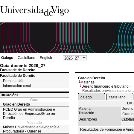
Galego
Castellano
English
Guia docente 2026_27
Facultade de Dereito
Facultade de Dereito
Grao en Dereito
Presentación
Materias
Información xeral
Dereito financeiro e tributario II
Resultados previstos na materi
Titulacións
galego
castellano
Grao
DAT
Grao en Dereito
Materia
Dereito 
PCEO Grao en Administración e
Titulación
Dirección de Empresas/Grao en
Grao e
Dereito
Descritores
Cr.totai
Mestrado
Máster Universitario en Avogacía e
Resultados de Formación e Apre
Procuradoría - Ourense