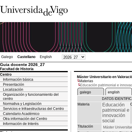
Galego
Castellano
English
Guia docente 2026_27
Facultad de Historia
Centro
Máster Universitario en Valoració
Información básica
Materias
Presentación
Educación patrimonial e innovac
Localización
galego
english
Organización y funcionamiento del
centro
DATOS IDENTIFI
Normativa y Legislación
Materia
Educación
Servicios e Infraestructuras del Centro
patrimonial e
Calendario Académico
innovación
Otra información del Centro
social
Información de Interés
Titulación
Máster Universitar