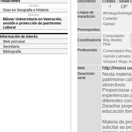
Titulaciones
Descritores
Cr.totais
Sinale
Grado
3
OP
Grao en Xeografía e Historia
Lingua de
#PortuguêsAmigá
Máster
impartición
Castelán
Máster Universitario en Valoración,
xestión e protección do patrimonio
Galego
cultural
Prerrequisitos
Comendador
Información de interés
Coordinador/a
Rey, Beatriz
Web principal
Pilar
Secretaría
Profesorado
Comendador Rey, 
Bibliografía
Garrido Labrador
Vázquez Veiga, A
http://moovi.
Web
Descrición
Nesta materia
xeral
patrimonio cul
obxectivos:
Proporcionar 
experiencias p
diferentes co
Deseñar propo
educación for
Materia do pr
solicitar ao p