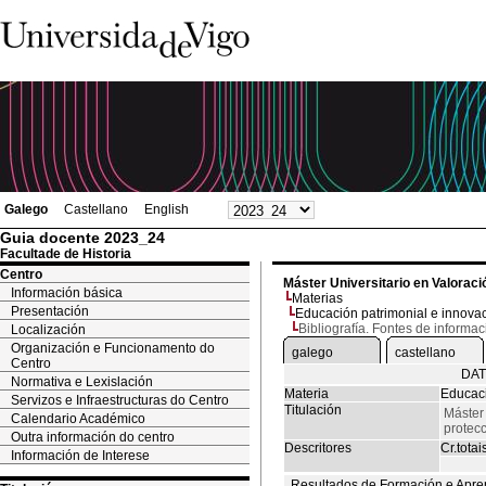
Galego
Castellano
English
Guia docente 2023_24
Facultade de Historia
Centro
Máster Universitario en Valoració
Información básica
Materias
Presentación
Educación patrimonial e innovac
Bibliografía. Fontes de informac
Localización
Organización e Funcionamento do
galego
castellano
Centro
DAT
Normativa e Lexislación
Materia
Educaci
Servizos e Infraestructuras do Centro
Titulación
Máster 
Calendario Académico
protecc
Outra información do centro
Descritores
Cr.totai
Información de Interese
Resultados de Formación e Apre