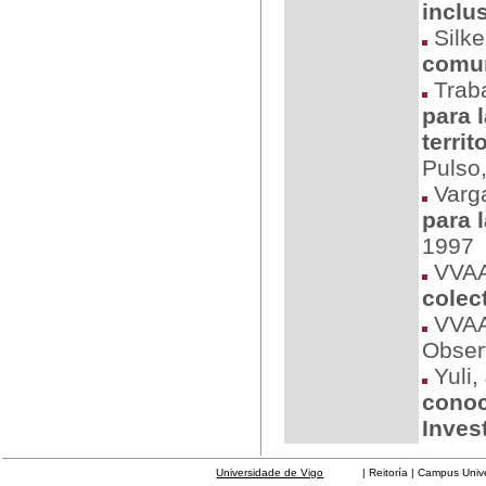
inclu
Silke
comun
Traba
para 
terri
Pulso
Varga
para 
1997
VVA
colec
VVA
Obser
Yuli,
conoc
Inves
Universidade de Vigo
| Reitoría | Campus Universit