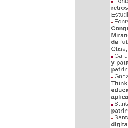
Fonta
retro
Estud
Fonta
Congr
Miran
de fu
Obse,
Garcí
y pau
patri
Gonzá
Think
educa
aplic
Santa
patri
Santa
digit