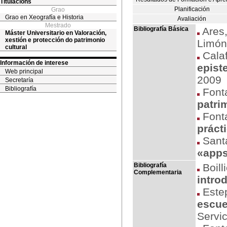
Titulacións
Planificación
Grao
Grao en Xeografía e Historia
Avaliación
Mestrado
Bibliografía Básica
Ares, 
Máster Universitario en Valoración,
xestión e protección do patrimonio
Limón
cultural
Calaf
Información de interese
epist
Web principal
2009
Secretaría
Bibliografía
Fonta
patri
Fonta
prácti
Santa
«apps
Bibliografía
Boilli
Complementaria
intro
Estep
escue
Servi