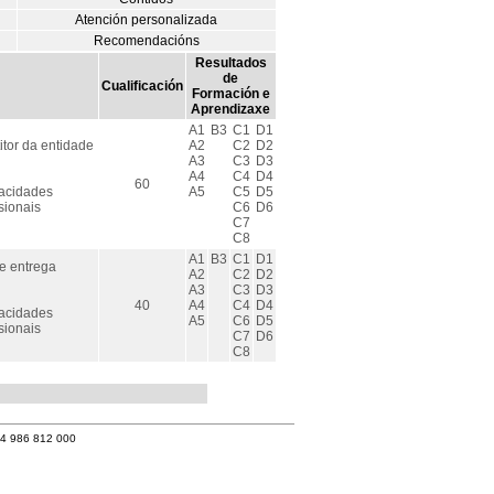
Atención personalizada
Recomendacións
Resultados
de
Cualificación
Formación e
Aprendizaxe
A1
B3
C1
D1
itor da entidade
A2
C2
D2
A3
C3
D3
A4
C4
D4
60
pacidades
A5
C5
D5
sionais
C6
D6
C7
C8
A1
B3
C1
D1
e entrega
A2
C2
D2
A3
C3
D3
40
A4
C4
D4
pacidades
A5
C6
D5
sionais
C7
D6
C8
34 986 812 000