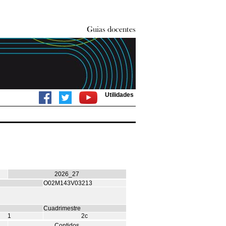
Utilidades
2026_27
O02M143V03213
Cuadrimestre
1
2c
Contidos