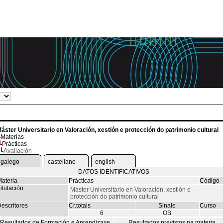
áster Universitario en Valoración, xestión e protección do patrimonio cultural
Materias
Prácticas
Avaliación
galego
castellano
english
DATOS IDENTIFICATIVOS
ateria
Prácticas
Código
itulación
Máster Universitario en Valoración, xestión e
protección do patrimonio cultural
escritores
Cr.totais
Sinale
Curso
6
OB
Resultados de Formación e Aprendizaxe
Resultados previstos na materia