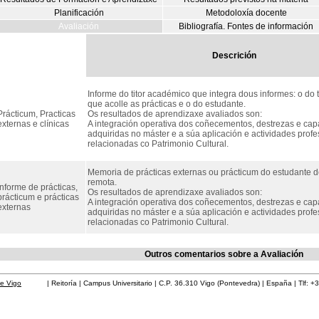
Planificación
Metodoloxía docente
Avaliación
Bibliografía. Fontes de información
Descrición
Informe do titor académico que integra dous informes: o do t
que acolle as prácticas e o do estudante.
Prácticum, Practicas
Os resultados de aprendizaxe avaliados son:
externas e clínicas
A integración operativa dos coñecementos, destrezas e ca
adquiridas no máster e a súa aplicación e actividades profe
relacionadas co Patrimonio Cultural.
Memoria de prácticas externas ou prácticum do estudante d
remota.
Informe de prácticas,
Os resultados de aprendizaxe avaliados son:
prácticum e prácticas
A integración operativa dos coñecementos, destrezas e ca
externas
adquiridas no máster e a súa aplicación e actividades profe
relacionadas co Patrimonio Cultural.
Outros comentarios sobre a Avaliación
de Vigo
| Reitoría | Campus Universitario | C.P. 36.310 Vigo (Pontevedra) | España | Tlf: +