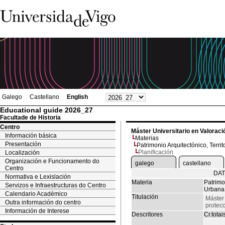
Galego
Castellano
English
Educational guide 2026_27
Facultade de Historia
Centro
Máster Universitario en Valoració
Información básica
Materias
Presentación
Patrimonio Arquitectónico, Terri
Planificación
Localización
Organización e Funcionamento do
galego
castellano
Centro
DAT
Normativa e Lexislación
Materia
Patrimo
Servizos e Infraestructuras do Centro
Urbana
Calendario Académico
Titulación
Máster 
Outra información do centro
protecc
Información de Interese
Descritores
Cr.totai