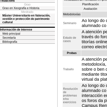
Titulacións
Planificación
Grao
Grao en Xeografía e Historia
Avaliación
Mestrado
Metodoloxías
Máster Universitario en Valoración,
xestión e protección do patrimonio
Ao longo do 
cultural
Seminario
alumnado co o
Información de interese
A atención p
Web principal
través do for
Secretaría
Estudo de
casos
titorías onli
Bibliografía
correo electr
Probas
A atención pe
metodoloxía, 
sobre o ben c
Traballo
mediante tito
virtual da p
Ao longo do 
Resolución
alumnado co 
de
interacción e
problemas
e/ou
os foros da p
exercicios
Campus Remot