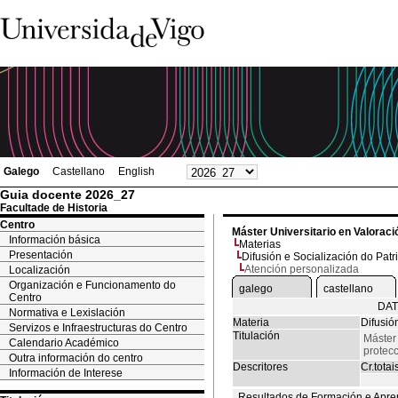
Galego
Castellano
English
Guia docente 2026_27
Facultade de Historia
Centro
Máster Universitario en Valoració
Información básica
Materias
Presentación
Difusión e Socialización do Patr
Atención personalizada
Localización
Organización e Funcionamento do
galego
castellano
Centro
DAT
Normativa e Lexislación
Materia
Difusió
Servizos e Infraestructuras do Centro
Titulación
Máster 
Calendario Académico
protecc
Outra información do centro
Descritores
Cr.totai
Información de Interese
Resultados de Formación e Apre