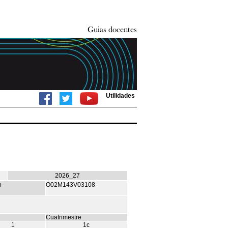
Utilidades
2026_27
o
O02M143V03108
Cuatrimestre
1
1c