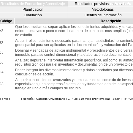
Resultados de Formación y Aprendizaje
Resultados previstos en la materia
Planificación
Metodologías
Evaluación
Fuentes de información
Código
Descripción
Que los estudiantes sepan aplicar los conocimientos adquiridos y su ca
A2
entornos nuevos o poco conocidos dentro de contextos más amplios (o mu
de estudio.
Adquirir el conocimiento necesario para manejar las distintas herramien
B2
geoespacial para ser aplicadas en la documentación y valoración del Patr
Dominar y ser capaz de aplicar instrumental y procedimientos de diversas 
C5
inmueble para su control dimensional y la elaboración de documentaci
Analizar, depurar e interpretar información geográfica, así como su alm
C6
requisitos técnicos para el inventario y documentación de un proyecto de
Poder integrar las diversas informaciones y datos aportados por diversos
D4
conclusiones de acción.
Adquirir conocimientos avanzados y demostrar, en un contexto de investig
D8
especializado, una comprensión detallada y fundamentada de los aspecto
trabajo en uno o más campos de estudio.
de Vigo
| Reitoría | Campus Universitario | C.P. 36.310 Vigo (Pontevedra) | Spain | Tlf: +3