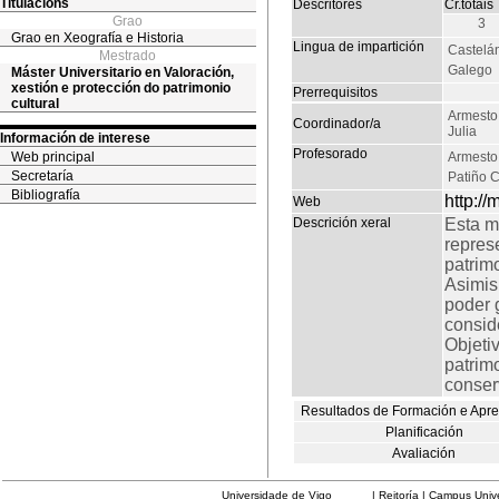
Titulacións
Descritores
Cr.totais
Grao
3
Grao en Xeografía e Historia
Lingua de impartición
Castelá
Mestrado
Galego
Máster Universitario en Valoración,
xestión e protección do patrimonio
Prerrequisitos
cultural
Armesto
Coordinador/a
Julia
Información de interese
Profesorado
Web principal
Armesto 
Secretaría
Patiño 
Bibliografía
http:/
Web
Descrición xeral
Esta m
repres
patrim
Asimis
poder 
consid
Objeti
patrimo
conser
Resultados de Formación e Apr
Planificación
Avaliación
Universidade de Vigo
| Reitoría | Campus Universit