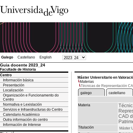
Galego
Castellano
English
Guia docente 2023_24
Facultade de Historia
Centro
Máster Universitario en Valoració
Información básica
Materias
Presentación
Técnicas de Representación CA
Localización
galego
castellano
Organización e Funcionamento do
Centro
Normativa e Lexislación
Materia
Técnic
Servizos e Infraestructuras do Centro
Repres
Calendario Académico
CAD d
Outra información do centro
Patrim
Información de Interese
Titulación
Máster U