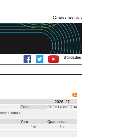
Utilidades
2026_27
Code
O02M143V03104
onio Cultural
Year
Quadmester
1st
1st