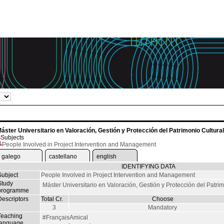
áster Universitario en Valoración, Gestión y Protección del Patrimonio Cultural
Subjects
People Involved in Project Intervention and Management
galego
castellano
english
IDENTIFYING DATA
Subject
People Involved in Project Intervention and Management
Study
Máster Universitario en Valoración, Gestión y Protección del Patrim
programme
Descriptors
Total Cr.
Choose
3
Mandatory
Teaching
#FrançaisAmical
language