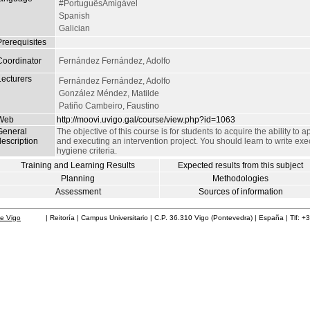
#PortuguêsAmigável
Spanish
Galician
Prerequisites
Coordinator
Fernández Fernández, Adolfo
Lecturers
Fernández Fernández, Adolfo
González Méndez, Matilde
Patiño Cambeiro, Faustino
Web
http://moovi.uvigo.gal/course/view.php?id=1063
General
The objective of this course is for students to acquire the ability to
escription
and executing an intervention project. You should learn to write exec
hygiene criteria.
Training and Learning Results
Expected results from this subject
Planning
Methodologies
Assessment
Sources of information
de Vigo
| Reitoría | Campus Universitario | C.P. 36.310 Vigo (Pontevedra) | España | Tlf: +