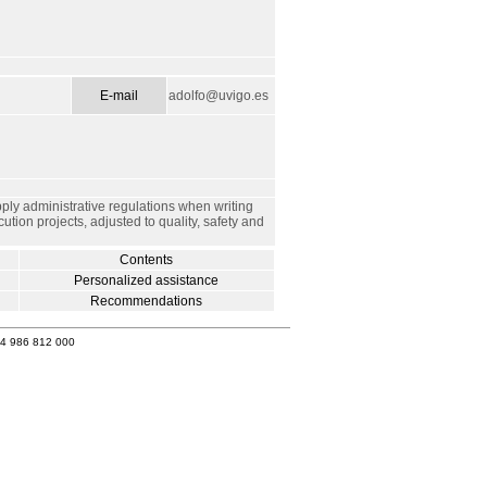
E-mail
adolfo@uvigo.es
 apply administrative regulations when writing
ution projects, adjusted to quality, safety and
Contents
Personalized assistance
Recommendations
34 986 812 000