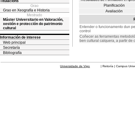
Titulacións
Planificación
Grao
Grao en Xeografía e Historia
Avaliación
Mestrado
Máster Universitario en Valoración,
xestión e protección do patrimonio
Entender o funcionamento dun per
cultural
control
Coñecer as ferramentas metodolóx
Información de interese
ben cultural calquera, a partir de 
Web principal
Secretaría
Bibliografía
Universidade de Vigo
| Reitoría | Campus Universit