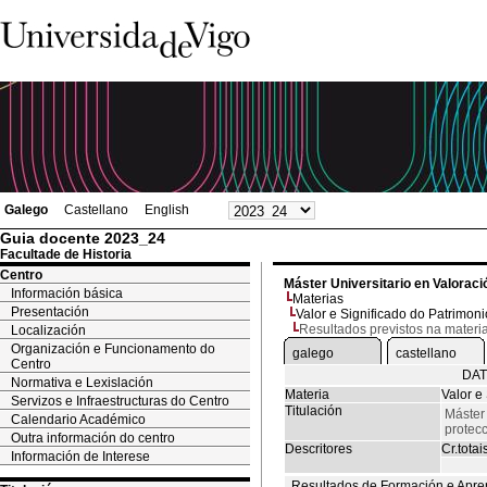
Galego
Castellano
English
Guia docente 2023_24
Facultade de Historia
Centro
Máster Universitario en Valoració
Información básica
Materias
Presentación
Valor e Significado do Patrimoni
Resultados previstos na materi
Localización
Organización e Funcionamento do
galego
castellano
Centro
DAT
Normativa e Lexislación
Materia
Valor e
Servizos e Infraestructuras do Centro
Titulación
Máster 
Calendario Académico
protecc
Outra información do centro
Descritores
Cr.totai
Información de Interese
Resultados de Formación e Apre