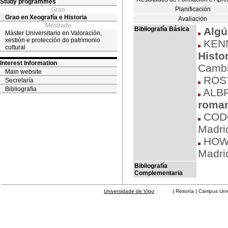
Study programmes
Planificación
Grao
Grao en Xeografía e Historia
Avaliación
Mestrado
Bibliografía Básica
Algú
Máster Universitario en Valoración,
xestión e protección do patrimonio
KENN
cultural
Histor
Interest Information
Cambr
Main website
ROST
Secretaría
Bibliografía
ALBR
roma
CODO
Madrid
HOWA
Madrid
Bibliografía
Complementaria
Universidade de Vigo
| Reitoría | Campus Universit