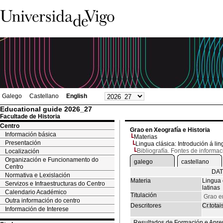
Galego
Castellano
English
Educational guide 2026_27
Facultade de Historia
Centro
Grao en Xeografía e Historia
Información básica
Materias
Presentación
Lingua clásica: Introdución á lin
Bibliografía. Fontes de informac
Localización
Organización e Funcionamento do
galego
castellano
Centro
DAT
Normativa e Lexislación
Materia
Lingua 
Servizos e Infraestructuras do Centro
latinas
Calendario Académico
Titulación
Grao en
Outra información do centro
Descritores
Cr.totai
Información de Interese
Resultados de Formación e Apre