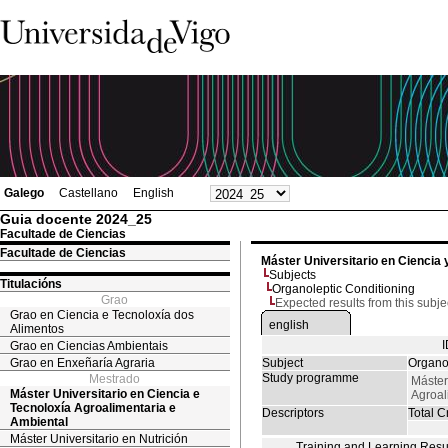
Galego
Castellano
English
Guia docente 2024_25
Facultade de Ciencias
Facultade de Ciencias
Máster Universitario en Ciencia 
Subjects
Titulacións
Organoleptic Conditioning
Grao
Expected results from this subje
Grao en Ciencia e Tecnoloxía dos
english
Alimentos
Grao en Ciencias Ambientais
Grao en Enxeñaría Agraria
Subject
Organo
Study programme
Mestrado
Máster
Máster Universitario en Ciencia e
Agroal
Tecnoloxía Agroalimentaria e
Descriptors
Total Cr
Ambiental
Máster Universitario en Nutrición
Training and Learning Resu