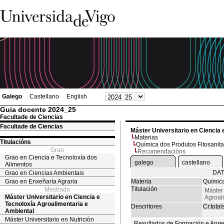
Galego
Castellano
English
Guia docente 2024_25
Facultade de Ciencias
Facultade de Ciencias
Máster Universitario en Ciencia 
Materias
Titulacións
Química dos Produtos Fitosanita
Grao
Recomendacións
Grao en Ciencia e Tecnoloxía dos
galego
castellano
Alimentos
DAT
Grao en Ciencias Ambientais
Grao en Enxeñaría Agraria
Materia
Química
Titulación
Mestrado
Máster 
Máster Universitario en Ciencia e
Agroal
Tecnoloxía Agroalimentaria e
Descritores
Cr.totai
Ambiental
Máster Universitario en Nutrición
Resultados de Formación e Apre