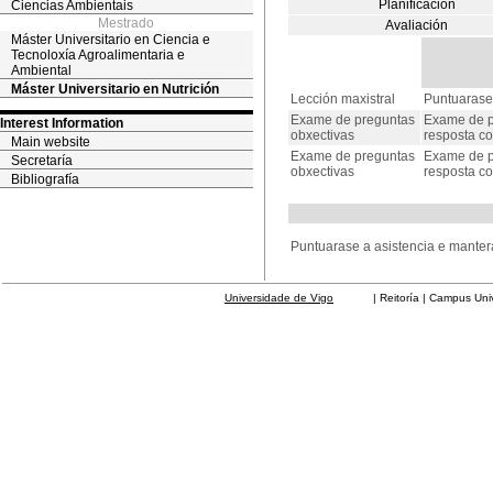
Planificación
Ciencias Ambientais
Mestrado
Avaliación
Máster Universitario en Ciencia e
Tecnoloxía Agroalimentaria e
Ambiental
Máster Universitario en Nutrición
Lección maxistral
Puntuarase 
Exame de preguntas
Exame de pr
Interest Information
obxectivas
resposta co
Main website
Exame de preguntas
Exame de pr
Secretaría
obxectivas
resposta co
Bibliografía
Puntuarase a asistencia e manter
Universidade de Vigo
| Reitoría | Campus Universit