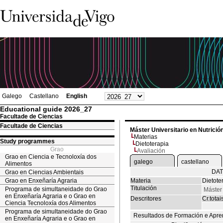
Galego
Castellano
English
Educational guide 2026_27
Facultade de Ciencias
Facultade de Ciencias
Máster Universitario en Nutrició
Materias
Study programmes
Dietoterapia
Grao
Avaliación
Grao en Ciencia e Tecnoloxía dos
galego
castellano
Alimentos
DAT
Grao en Ciencias Ambientais
Grao en Enxeñaría Agraria
Materia
Dietote
Titulación
Programa de simultaneidade do Grao
Máster 
en Enxeñaría Agraria e o Grao en
Descritores
Cr.totai
Ciencia Tecnoloxía dos Alimentos
Programa de simultaneidade do Grao
Resultados de Formación e Apre
en Enxeñaría Agraria e o Grao en