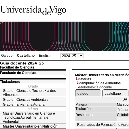
Galego
Castellano
English
Guia docente 2024_25
Facultad de Ciencias
Facultade de Ciencias
Máster Universitario en Nutrició
Materias
Titulaciones
Manipulación de Alimentos
Grado
Metodoloxía docente
Grao en Ciencia e Tecnoloxía dos
galego
castellano
Alimentos
DAT
Grao en Ciencias Ambientais
Grao en Enxeñaría Agraria
Materia
Manipul
Titulación
Máster
Máster 
Máster Universitario en Ciencia e
Descritores
Cr.totai
Tecnoloxía Agroalimentaria e
Ambiental
Resultados de Formación e Apre
Máster Universitario en Nutrición