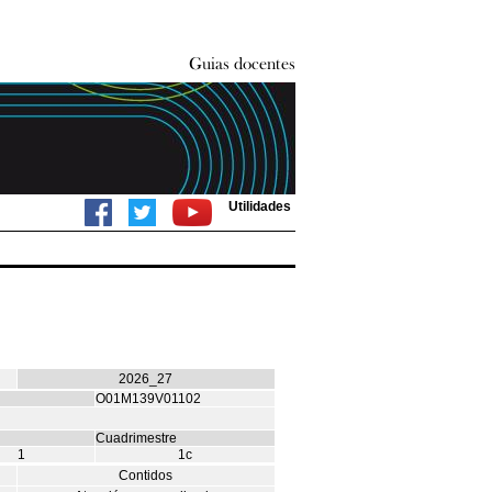
Utilidades
2026_27
O01M139V01102
Cuadrimestre
1
1c
Contidos