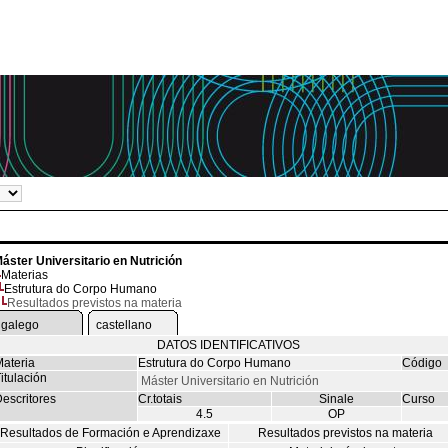
áster Universitario en Nutrición
Materias
Estrutura do Corpo Humano
Resultados previstos na materia
galego
castellano
DATOS IDENTIFICATIVOS
ateria
Estrutura do Corpo Humano
Código
itulación
Máster Universitario en Nutrición
escritores
Cr.totais
Sinale
Curso
4.5
OP
Resultados de Formación e Aprendizaxe
Resultados previstos na materia