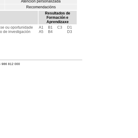
Atención personalizada
Recomendacións
Resultados de
Formación e
Aprendizaxe
se ou oportunidade
A1
B1
C3
D1
o de investigación
A5
B4
D3
4 986 812 000