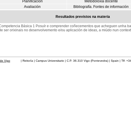
Planificación
Metodoloxía docente
Avaliación
Bibliografía. Fontes de información
Resultados previstos na materia
Competencia Básica 1 Posuír e comprender coñecementos que acheguen unha ba
de ser orixinais no desenvolvemento e/ou aplicación de ideas, a miúdo nun context
de Vigo
| Reitoría | Campus Universitario | C.P. 36.310 Vigo (Pontevedra) | Spain | Tlf: +3