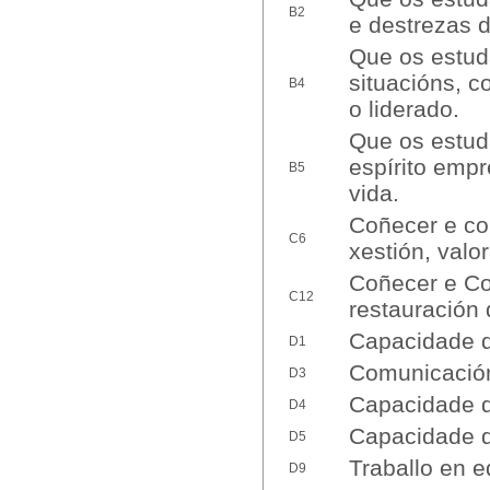
B2
e destrezas d
Que os estud
situacións, c
B4
o liderado.
Que os estud
espírito emp
B5
vida.
Coñecer e com
C6
xestión, valo
Coñecer e Co
C12
restauración 
Capacidade de
D1
Comunicación 
D3
Capacidade d
D4
Capacidade d
D5
Traballo en e
D9