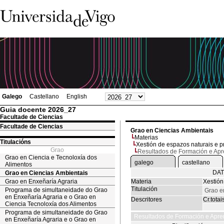
Galego
Castellano
English
Guia docente 2026_27
Facultade de Ciencias
Facultade de Ciencias
Grao en Ciencias Ambientais
Materias
Titulacións
Xestión de espazos naturais e p
Grao
Resultados de Formación e Ap
Grao en Ciencia e Tecnoloxía dos
galego
castellano
Alimentos
DAT
Grao en Ciencias Ambientais
Grao en Enxeñaría Agraria
Materia
Xestión
Titulación
Programa de simultaneidade do Grao
Grao e
en Enxeñaría Agraria e o Grao en
Descritores
Cr.totai
Ciencia Tecnoloxía dos Alimentos
Programa de simultaneidade do Grao
Resultados de Formación e Apre
en Enxeñaría Agraria e o Grao en