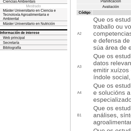
Planificación
Ciencias Ambientais
Mestrado
Avaliación
Máster Universitario en Ciencia e
Código
Tecnoloxía Agroalimentaria e
Que os estud
Ambiental
Máster Universitario en Nutrición
traballo ou 
competencias
Información de interese
A2
Web principal
e defensa de
Secretaría
súa área de 
Bibliografía
Que os estuda
datos releva
A3
emitir xuízos
índole social,
Que os estuda
e solucións a
A4
especializad
Que os estud
análises, sín
B1
agroalimenta
Que os estuda