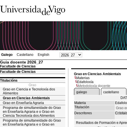
Galego
Castellano
English
Guia docente 2026_27
Facultade de Ciencias
Facultade de Ciencias
Grao en Ciencias Ambientais
Materias
Titulacións
Edafoloxía
Grao
Metodoloxía docente
Grao en Ciencia e Tecnoloxía dos
galego
castellano
Alimentos
DAT
Grao en Ciencias Ambientais
Grao en Enxeñaría Agraria
Materia
Edafolo
Titulación
Programa de simultaneidade do Grao
Grao e
en Enxeñaría Agraria e o Grao en
Descritores
Cr.totai
Ciencia Tecnoloxía dos Alimentos
Programa de simultaneidade do Grao
Resultados de Formación e Apre
en Enxeñaría Agraria e o Grao en