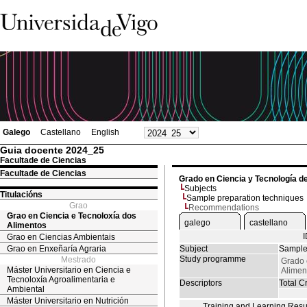
Galego
Castellano
English
Guia docente 2024_25
Facultade de Ciencias
Facultade de Ciencias
Grado en Ciencia y Tecnología d
Subjects
Titulacións
Sample preparation techniques
Grao
Recommendations
Grao en Ciencia e Tecnoloxía dos
galego
castellano
Alimentos
Grao en Ciencias Ambientais
Grao en Enxeñaría Agraria
Subject
Sample
Study programme
Mestrado
Grado 
Máster Universitario en Ciencia e
Alimen
Tecnoloxía Agroalimentaria e
Descriptors
Total Cr
Ambiental
Máster Universitario en Nutrición
Training and Learning Resu