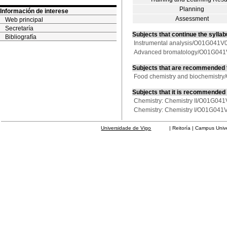
Planning
Información de interese
Assessment
Web principal
Secretaría
Subjects that continue the sylla
Bibliografía
Instrumental analysis/O01G041V
Advanced bromatology/O01G04
Subjects that are recommended 
Food chemistry and biochemist
Subjects that it is recommended
Chemistry: Chemistry II/O01G04
Chemistry: Chemistry I/O01G041
Universidade de Vigo
| Reitoría | Campus Universit