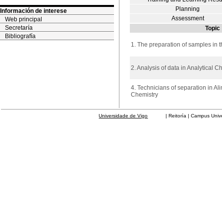
Planning
Información de interese
Assessment
Web principal
Secretaría
Topic
Bibliografía
1. The preparation of samples in t
2. Analysis of data in Analytical C
4. Technicians of separation in Al
Chemistry
Universidade de Vigo
| Reitoría | Campus Universit