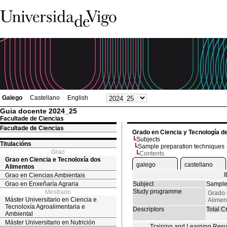
Galego
Castellano
English
Guia docente 2024_25
Facultade de Ciencias
Facultade de Ciencias
Grado en Ciencia y Tecnología d
Subjects
Titulacións
Sample preparation techniques
Grao
Contents
Grao en Ciencia e Tecnoloxía dos
galego
castellano
Alimentos
Grao en Ciencias Ambientais
Grao en Enxeñaría Agraria
Subject
Sample
Study programme
Mestrado
Grado 
Máster Universitario en Ciencia e
Alimen
Tecnoloxía Agroalimentaria e
Descriptors
Total Cr
Ambiental
Máster Universitario en Nutrición
Training and Learning Resu