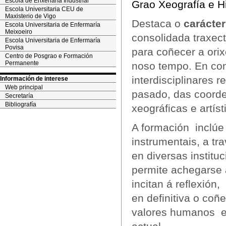
Escola de Enxeñaría Industrial
Grao Xeografía e H
Escola Universitaria CEU de
Maxisterio de Vigo
Destaca o
carácte
Escola Universitaria de Enfermaría
Meixoeiro
consolidada traxect
Escola Universitaria de Enfermaría
Povisa
para coñecer a orix
Centro de Posgrao e Formación
Permanente
noso tempo. En con
interdisciplinares 
Información de interese
Web principal
pasado, das coorde
Secretaría
Bibliografía
xeográficas e artís
A formación inclúe 
instrumentais, a tr
en diversas instit
permite achegarse 
incitan á reflexión,
en definitiva o co
valores humanos e 