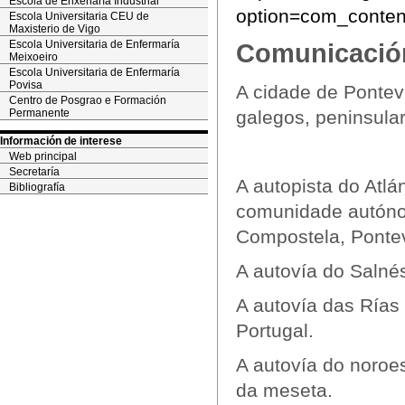
Escola de Enxeñaría Industrial
option=com_conten
Escola Universitaria CEU de
Maxisterio de Vigo
Escola Universitaria de Enfermaría
Comunicació
Meixoeiro
Escola Universitaria de Enfermaría
Povisa
A cidade de Pontev
Centro de Posgrao e Formación
galegos, peninsula
Permanente
Información de interese
Web principal
Secretaría
A autopista do Atlán
Bibliografía
comunidade autóno
Compostela, Pontev
A autovía do Saln
A autovía das Rías
Portugal.
A autovía do noroe
da meseta.