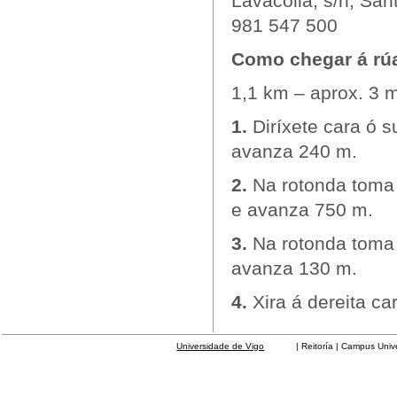
Lavacolla, s/n, Sa
981 547 500
Como chegar á rúa
1,1 km – aprox. 3 
1.
Diríxete cara ó s
avanza 240 m.
2.
Na rotonda toma 
e avanza 750 m.
3.
Na rotonda toma 
avanza 130 m.
4.
Xira á dereita c
Universidade de Vigo
| Reitoría | Campus Universit