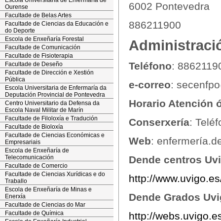
Escola Universitaria de Enfermaría de
6002 Pontevedra
Ourense
Facultade de Belas Artes
886211900
Facultade de Ciencias da Educación e
do Deporte
Escola de Enxeñaría Forestal
Administraci
Facultade de Comunicación
Facultade de Fisioterapia
Teléfono
: 8862119
Facultade de Deseño
Facultade de Dirección e Xestión
Pública
e-correo
: secenfp
Escola Universitaria de Enfermaría da
Deputación Provincial de Pontevedra
Horario Atención 
Centro Universitario da Defensa da
Escola Naval Militar de Marín
Facultade de Filoloxía e Tradución
Conserxería
: Telé
Facultade de Bioloxía
Facultade de Ciencias Económicas e
Web
: enfermería.d
Empresariais
Escola de Enxeñaría de
Telecomunicación
Dende centros Uv
Facultade de Comercio
Facultade de Ciencias Xurídicas e do
http://www.uvigo.e
Traballo
Escola de Enxeñaría de Minas e
Dende
Grados Uvi
Enerxía
Facultade de Ciencias do Mar
Facultade de Química
http://webs.uvigo.e